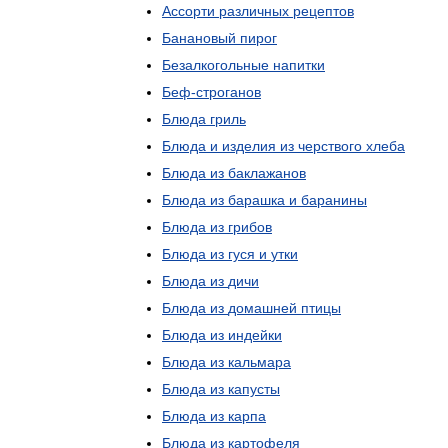
Ассорти
различных
рецептов
Банановый
пирог
Безалкогольные
напитки
Беф
-
строганов
Блюда
гриль
Блюда
и
изделия
из
черствого
хлеба
Блюда
из
баклажанов
Блюда
из
барашка
и
баранины
Блюда
из
грибов
Блюда
из
гуся
и
утки
Блюда
из
дичи
Блюда
из
домашней
птицы
Блюда
из
индейки
Блюда
из
кальмара
Блюда
из
капусты
Блюда
из
карпа
Блюда
из
картофеля