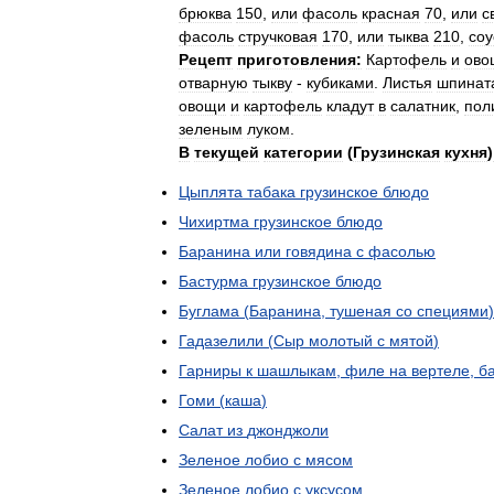
брюква
150
,
или
фасоль
красная
70
,
или
с
фасоль
стручковая
170
,
или
тыква
210
,
соу
Рецепт
приготовления:
Картофель
и
ово
отварную
тыкву
-
кубиками
.
Листья
шпинат
овощи
и
картофель
кладут
в
салатник
,
пол
зеленым
луком
.
В
текущей
категории
(
Грузинская
кухня
)
Цыплята
табака
грузинское
блюдо
Чихиртма
грузинское
блюдо
Баранина
или
говядина
с
фасолью
Бастурма
грузинское
блюдо
Буглама
(
Баранина
,
тушеная
со
специями
)
Гадазелили
(
Сыр
молотый
с
мятой
)
Гарниры
к
шашлыкам
,
филе
на
вертеле
,
б
Гоми
(
каша
)
Салат
из
джонджоли
Зеленое
лобио
с
мясом
Зеленое
лобио
с
уксусом