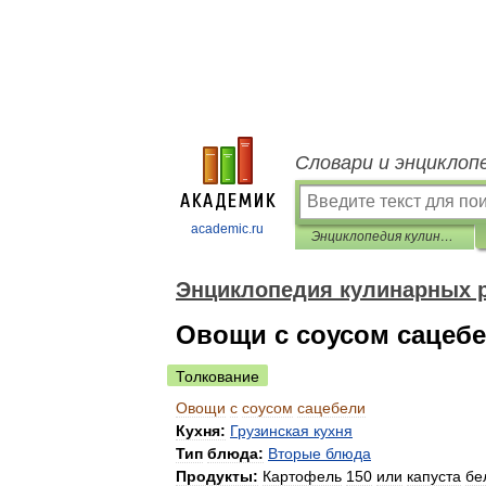
Словари и энциклоп
academic.ru
Энциклопедия кулинарных рецептов
Энциклопедия кулинарных 
Овощи с соусом сацеб
Толкование
Овощи
с
соусом
сацебели
Кухня:
Грузинская
кухня
Тип
блюда:
Вторые
блюда
Продукты:
Картофель
150
или
капуста
бе