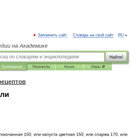
Запомнить сайт
Словарь на свой сайт
RU
едии на Академике
Найти!
Толкования
Переводы
Книги
Игры ⚽
рецептов
ели
локочанная
150
,
или
капуста
цветная
150
,
или
спаржа
170
,
или