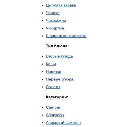
Цыплята
табака
Чанахи
Чахохбили
Чихиртма
Шашлык
по
-
кавказски
Тип
блюда:
Вторые
блюда
Каши
Напитки
Первые
блюда
Салаты
Категории:
Campari
Абрикосы
Анисовый
самогон