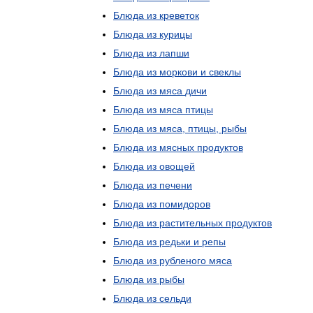
Блюда
из
креветок
Блюда
из
курицы
Блюда
из
лапши
Блюда
из
моркови
и
свеклы
Блюда
из
мяса
дичи
Блюда
из
мяса
птицы
Блюда
из
мяса
,
птицы
,
рыбы
Блюда
из
мясных
продуктов
Блюда
из
овощей
Блюда
из
печени
Блюда
из
помидоров
Блюда
из
растительных
продуктов
Блюда
из
редьки
и
репы
Блюда
из
рубленого
мяса
Блюда
из
рыбы
Блюда
из
сельди