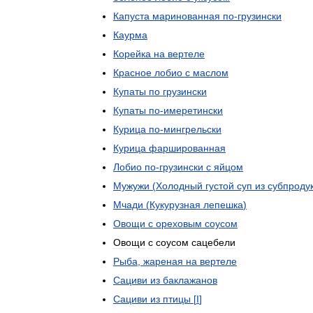
Капуста
маринованная
по
-
грузински
Каурма
Корейка
на
вертеле
Красное
лобио
с
маслом
Купаты
по
грузински
Купаты
по
-
имеретински
Курица
по
-
мингрельски
Курица
фаршированная
Лобио
по
-
грузински
с
яйцом
Мужужи
(
Холодный
густой
суп
из
субпроду
Мчади
(
Кукурузная
лепешка
)
Овощи
с
ореховым
соусом
Овощи
с
соусом
сацебели
Рыба
,
жареная
на
вертеле
Сациви
из
баклажанов
Сациви
из
птицы
[
I
]