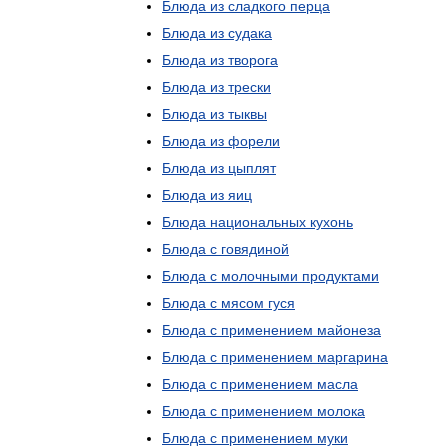
Блюда
из
сладкого
перца
Блюда
из
судака
Блюда
из
творога
Блюда
из
трески
Блюда
из
тыквы
Блюда
из
форели
Блюда
из
цыплят
Блюда
из
яиц
Блюда
национальных
кухонь
Блюда
с
говядиной
Блюда
с
молочными
продуктами
Блюда
с
мясом
гуся
Блюда
с
применением
майонеза
Блюда
с
применением
маргарина
Блюда
с
применением
масла
Блюда
с
применением
молока
Блюда
с
применением
муки