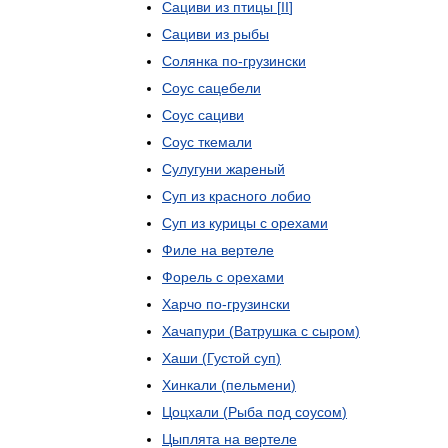
Сациви
из
птицы
[
II
]
Сациви
из
рыбы
Солянка
по
-
грузински
Соус
сацебели
Соус
сациви
Соус
ткемали
Сулугуни
жареный
Суп
из
красного
лобио
Суп
из
курицы
с
орехами
Филе
на
вертеле
Форель
с
орехами
Харчо
по
-
грузински
Хачапури
(
Ватрушка
с
сыром
)
Хаши
(
Густой
суп
)
Хинкали
(
пельмени
)
Цоцхали
(
Рыба
под
соусом
)
Цыплята
на
вертеле