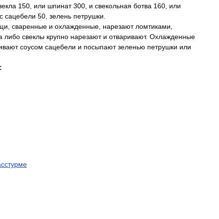
векла
150
,
или
шпинат
300
,
и
свекольная
ботва
160
,
или
с
сацебели
50
,
зелень
петрушки
.
щи
,
сваренные
и
охлажденные
,
нарезают
ломтиками
,
а
либо
свеклы
крупно
нарезают
и
отваривают
.
Охлажденные
ивают
соусом
сацебели
и
посыпают
зеленью
петрушки
или
:
асстурме